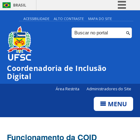
BRASIL
Simplifique!
ACESSIBILIDADE
ALTO CONTRASTE
MAPA DO SITE
Comunica BR
Participe
Acesso à informação
Legislação
Coordenadoria de Inclusão
Canais
Digital
Área Restrita
Administradores do Site
MENU
Funcionamento da COID