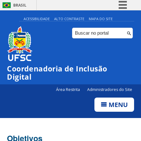
BRASIL
Simplifique!
ACESSIBILIDADE
ALTO CONTRASTE
MAPA DO SITE
Comunica BR
Participe
Acesso à informação
Legislação
Coordenadoria de Inclusão
Canais
Digital
Área Restrita
Administradores do Site
MENU
Objetivos