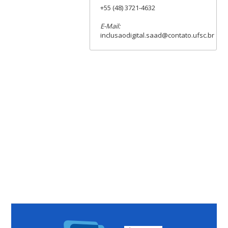
+55 (48) 3721-4632
E-Mail:
inclusaodigital.saad@contato.ufsc.br