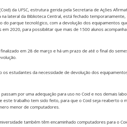
 (Coid) da UFSC, estrutura gerida pela Secretaria de Ações Afirma
a na lateral da Biblioteca Central, está fechado temporariamente,
o do parque tecnológico, com a devolução dos equipamentos qu
 em 2020, para possibilitar que mais de 1500 alunos acompanha
 finalizado em 28 de março e há um prazo de até o final do sem
evolução.
do os estudantes da necessidade de devolução dos equipamentos
 passam por uma adequação para uso no Coid e nos demais labo
 e este trabalho tem sido feito, para que o Coid seja reaberto o
mero menor de computadores.
 Universidade também têm encaminhado computadores para o Coid