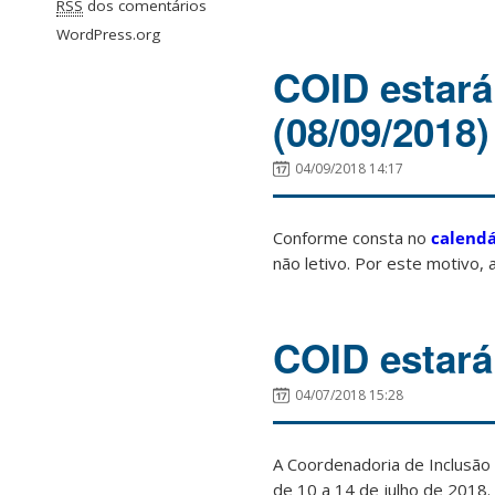
RSS
dos comentários
WordPress.org
COID estará
(08/09/2018)
04/09/2018 14:17
Conforme consta no
calend
não letivo. Por este motivo,
COID estará
04/07/2018 15:28
A Coordenadoria de Inclusão
de 10 a 14 de julho de 2018