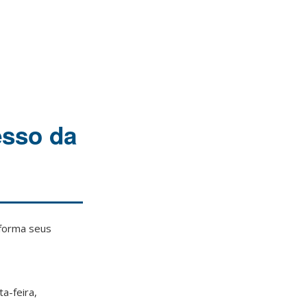
esso da
nforma seus
a-feira,