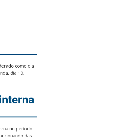
iderado como dia
nda, dia 10.
interna
erna no período
funcionando das