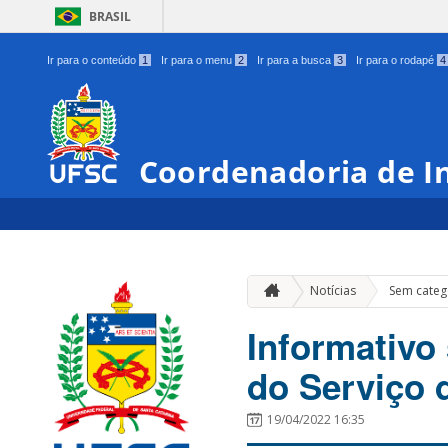
BRASIL
Ir para o conteúdo
1
Ir para o menu
2
Ir para a busca
3
Ir para o rodapé
4
Coordenadoria de In
Notícias
Sem categ
Informativo
do Serviço d
19/04/2022 16:35