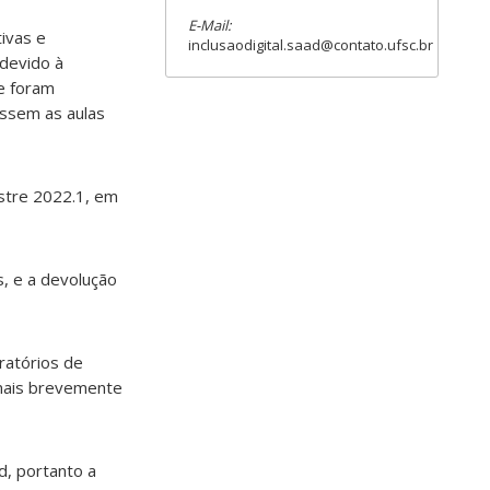
E-Mail:
tivas e
inclusaodigital.saad@contato.ufsc.br
 devido à
e foram
ssem as aulas
estre 2022.1, em
, e a devolução
ratórios de
 mais brevemente
, portanto a