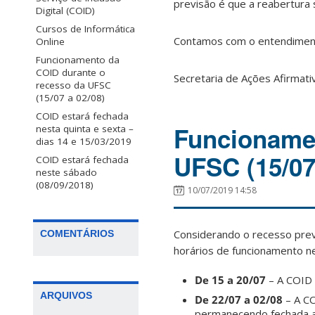
previsão é que a reabertura 
Digital (COID)
Cursos de Informática
Contamos com o entendimen
Online
Funcionamento da
COID durante o
Secretaria de Ações Afirmati
recesso da UFSC
(15/07 a 02/08)
COID estará fechada
Funcionamen
nesta quinta e sexta –
dias 14 e 15/03/2019
UFSC (15/07
COID estará fechada
neste sábado
(08/09/2018)
10/07/2019 14:58
Considerando o recesso prev
COMENTÁRIOS
horários de funcionamento n
De 15 a 20/07
– A COID 
ARQUIVOS
De 22/07 a 02/08
– A CO
permanecendo fechada 