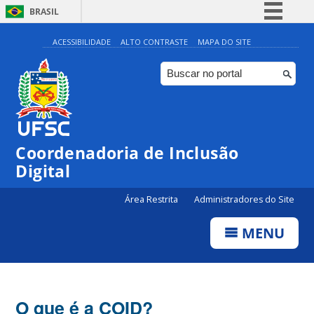
BRASIL
Simplifique!
ACESSIBILIDADE
ALTO CONTRASTE
MAPA DO SITE
Comunica BR
Participe
Acesso à informação
Legislação
Coordenadoria de Inclusão
Canais
Digital
Área Restrita
Administradores do Site
MENU
O que é a COID?